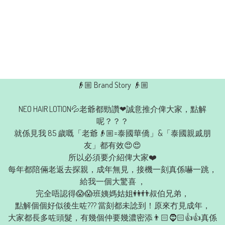
👴🏼 Brand Story 👴🏼

NEO HAIR LOTION💦老爺都勁讚❤誠意推介俾大家，點解
呢？？？

就係見我 85 歲嘅「老爺👴🏼=泰國華僑」&「泰國親戚朋
友」都有效😍😍

所以必須要介紹俾大家❤️

每年都陪倆老返去探親，成年無見，接機一刻真係嚇一跳，
給我一個大驚喜 ，

完全唔認得😱😱班姨媽姑姐👭👬叔伯兄弟，

點解個個好似後生咗??? 當刻都未諗到！原來冇見成年，

大家都長多咗頭髮，有幾個仲要幾濃密添👨🏻🧔🏻👍👍真係