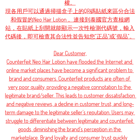
權。

現各用戶可以通過掃描盒子上的QR碼貼紙來區分合法
和假冒的Neo Hair Lotion 。連接到泰國官方查核網
站，在貼紙上刮開就能顯示一次性檢測代碼號，輸入
代碼後，即可檢查其合法性並告知您"正品"或"假品"。

Dear Customer,

Counterfeit Neo Hair Lotion have flooded the Internet and 
online market places have become a significant problem to 
brand and consumers. Counterfeit products are often of 
very poor quality, providing a negative connotation to the 
legitimate brand/seller. This leads to customer dissatisfaction 
and negative reviews, a decline in customer trust, and long-
term damage to the legitimate seller’s reputation. Users may 
struggle to differentiate between legitimate and counterfeit 
goods, diminishing the brand’s perception in the 
marketplace. Brand loyalty and consumer trust quickly 