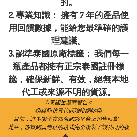
的。

2.	專業知識： 擁有 7 年的產品使
用回饋數據，能給您最準確的護
理建議。

3.	認準泰國原廠標籤： 我們每一
瓶產品都擁有正宗泰國註冊標
籤，確保新鮮、有效，絕無本地
代工或來源不明的貨源。
⚠️泰國生產商警告⚠️

😱謹防仿冒代碼驗證網站😱

目前，許多騙子在知名網路平台上銷售假貨。

此外，假冒網頁連結的格式完全複製了該公司的版
本。 
