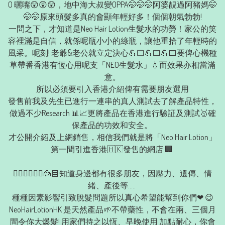
O 曬嘴😲😲😲，地中海大叔變OPPA🤭🤭🤭阿婆靚過阿豬媽🤭
🤭🤭原來頭髮多真的會顯年輕好多！個個朝氣勃勃!

一問之下，才知道是Neo Hair Lotion生髮水的功勞！家公的笑
容裡滿是自信，就係呢瓶小小的綠瓶，讓他重拾了年輕時的
風采。呢刻! 老爺&老公就立定決心💪🏻💪🏻💪🏻要俾心機種
草帶番香港有恆心用呢支「NEO生髮水」💧而效果亦相當滿
意。

所以必須要引入香港介紹俾有需要朋友選用

發售前我及先生已進行一連串的真人測試去了解產品特性， 

做過不少Research 📊📈更將產品在香港進行驗証及測試🥇確
保產品的功效和安全。 

才公開介紹及上網銷售，相信我們就是將「Neo Hair Lotion」
第一間引進香港🇭🇰發售的網店 🏢 

🙍🏻‍♀️🙎🏻‍♂️🙍🏽知道身邊都有很多朋友，因壓力、遺傳、情
緒、產後等….. 

種種因素影響引致脫髮問題所以真心希望能幫到你們❤ 😉

NeoHairLotionHK 是天然產品🌱不帶藥性，不會在兩、三個月
間令你大爆髮! 用家們持之以恆、早晚使用 加點耐心，你會