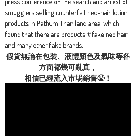
press conference on the search and arrest of
smugglers selling counterfeit neo-hair lotion
products in Pathum Thaniland area. which
found that there are products #fake neo hair
and many other fake brands.
假貨無論在包裝、液體顏色及氣味等各
方面都幾可亂真，
相信已經流入市埸銷售😤！