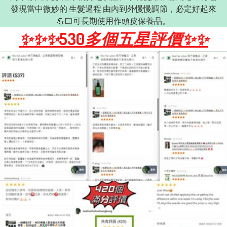
發現當中微妙的 生髮過程 由內到外慢慢調節，必定好起來
💪🏻可長期使用作頭皮保養品。
✨✨✨530多個五星評價✨✨