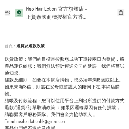
Neo Hair Lotion 官方旗艦店 -
正貨泰國商標授權官方香
港批發代理
首頁
/
退貨及退款政策
送貨政策：我們的目標是按照您成功下單後兩日內發貨，將
產品運送給您；我們無法預計運送公司的延誤，我們將嘗試
通知您。

條款及細則：如要在本網店購物，您必須年滿18歲或以上。
如果未滿18歲，則需在父母或監護人的陪同下在 本網店購
物。

結帳及付款流程：您可以使用平台上列出所提供的付款方式

退款/退貨/訂單取消政策 ：如果因運輸原因有任何損壞，
請聯繫客戶服務團隊。我們會全力協助客人 。

Email: 
neohairlotionhk@gmail.com
產品出門絕不退款及換貨。
