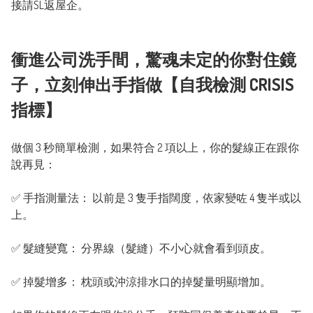
接請SL返屋企。

衝進公司洗手間，驚魂未定的你對住鏡
子，立刻伸出手指做【自我檢測 CRISIS
指標】
做個 3 秒簡單檢測，如果符合 2 項以上，你的髮線正在跟你
說再見：

✅ 手指測量法： 以前是 3 隻手指闊度，依家變咗 4 隻半或以
上。

✅ 髮縫變寬： 分界線（髮縫）不小心就會看到頭皮。

✅ 掉髮增多： 枕頭或沖涼排水口的掉髮量明顯增加。
