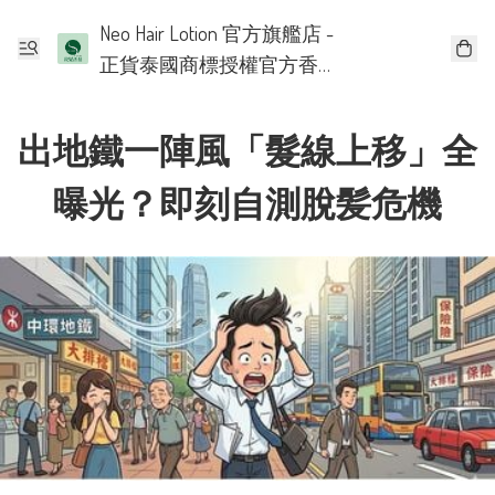
Neo Hair Lotion 官方旗艦店 -
正貨泰國商標授權官方香
港批發代理
出地鐵一陣風「髮線上移」全
曝光？即刻自測脫髪危機