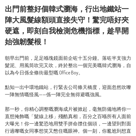
出門前整好個韓式瀏海，行出地鐵站一
陣大風髮線額頭直接失守！驚完唔好夾
硬遮，即刻自我檢測危機指標，趁早開
始強韌髮根！
朝早出門前，足足喺塊鏡面前企咗十五分鐘。落咗半支強力
髮泥、用風筒吹完又吹，終於整出一個完美嘅韓式瀏海，自
以為今日係全條街最型嘅 Office Boy。

點知一出中環地鐵站，行緊去公司條天橋度，迎面忽然吹嚟
一陣無情嘅怪風——係一陣完全無得避嘅強風。

那一秒，你精心調整嘅瀏海成片被掀起，毫無防備地將你一
直想掩飾嘅「髮線上移」殘酷真相，百分之百喺所有人面前
大曝光！你一邊驚恐地用雙手拼命㩒住個頭，一邊望到對面
行過嚟嘅女同事想笑又憋住嘅眼神。個一刻，你尷尬到想直