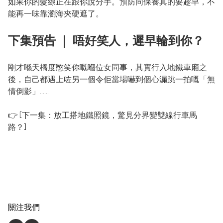
如果你的髮線正在跟你說分手。預防同保養真的要趁早，不
能再一味靠瀏海夾硬遮了。
下集預告 ｜ 唔好笑人，遲早輪到你？
剛才喺天橋度憋笑你嘅嗰位女同事，其實行入地鐵車廂之
後，自己都遇上咗另一個令佢當場嚇到個心漏跳一拍嘅「無
情倒影」……

👉 [下一集：放工搭地鐵照鏡，驚見分界變雙線行車馬
關注我們