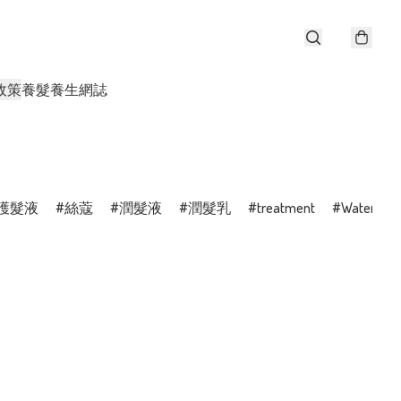
政策
養髮養生網誌
護髮液
絲蔻
潤髮液
潤髮乳
treatment
WaterActi