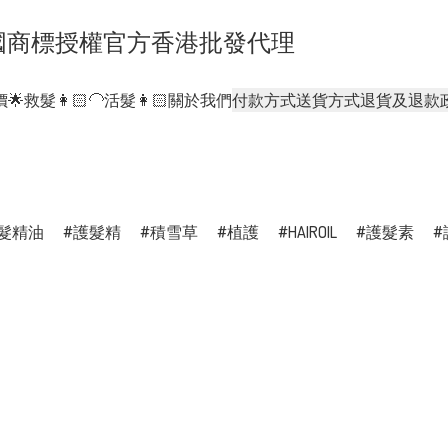
- 正貨泰國商標授權官方香港批發代理
🌟
救髮👩🏻‍🦲活髮👩🏻
關於我們
付款方式
送貨方式
退貨及退款
髮精油
護髮精
積雪草
植護
HAIROIL
護髮素