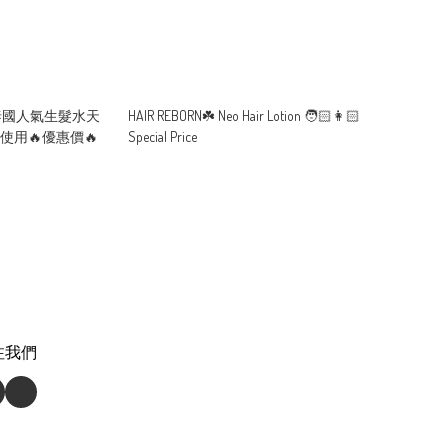
O泰國人氣生髮水天
HAIR REBORN☘️ Neo Hair Lotion 🧑🏻👩🏻
用🔥優惠價🔥
Special Price
注我們