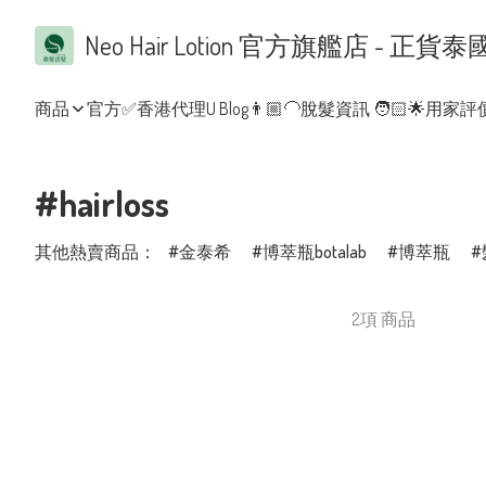
Neo Hair Lotion 官方旗艦店 
商品
官方✅香港代理
U Blog👨🏼‍🦲脫髮資訊 🧑🏻
🌟用家評價
#hairloss
其他熱賣商品：
金泰希
博萃瓶botalab
博萃瓶
2項 商品