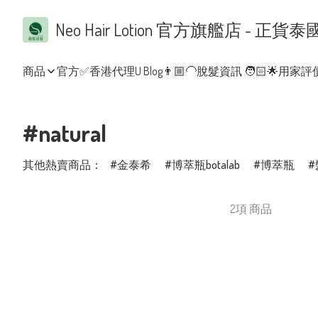
Neo Hair Lotion 官方旗艦店 
商品
官方✅香港代理
U Blog👨🏼‍🦲脫髮資訊 🧑🏻
🌟用家評價
#natural
其他熱賣商品：
金泰希
博萃瓶botalab
博萃瓶
2項 商品