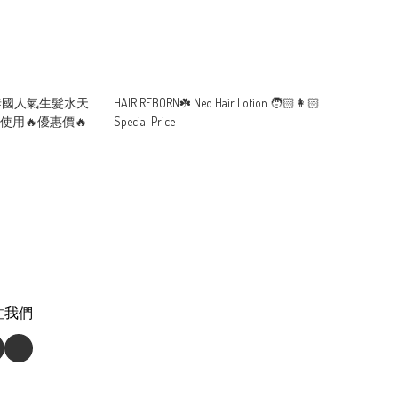
O泰國人氣生髮水天
HAIR REBORN☘️ Neo Hair Lotion 🧑🏻👩🏻
用🔥優惠價🔥
Special Price
注我們