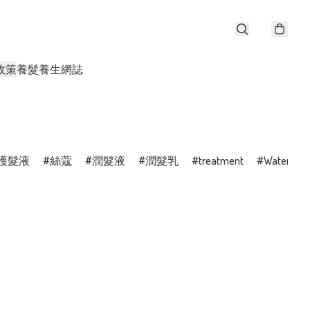
政策
養髮養生網誌
護髮液
絲蔻
潤髮液
潤髮乳
treatment
WaterActi