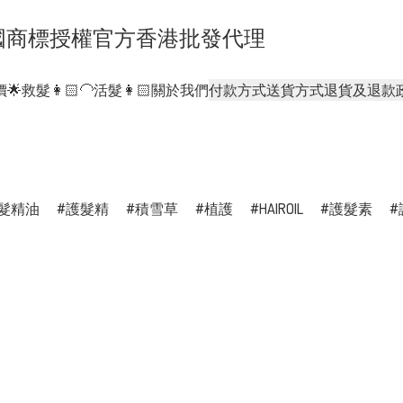
- 正貨泰國商標授權官方香港批發代理
🌟
救髮👩🏻‍🦲活髮👩🏻
關於我們
付款方式
送貨方式
退貨及退款
髮精油
護髮精
積雪草
植護
HAIROIL
護髮素