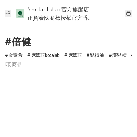
Neo Hair Lotion 官方旗艦店 -
正貨泰國商標授權官方香
港批發代理
#倍健
金泰希
博萃瓶botalab
博萃瓶
髮精油
護髮精
1項 商品