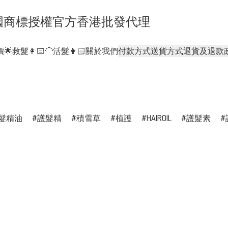
- 正貨泰國商標授權官方香港批發代理
🌟
救髮👩🏻‍🦲活髮👩🏻
關於我們
付款方式
送貨方式
退貨及退款
髮精油
護髮精
積雪草
植護
HAIROIL
護髮素