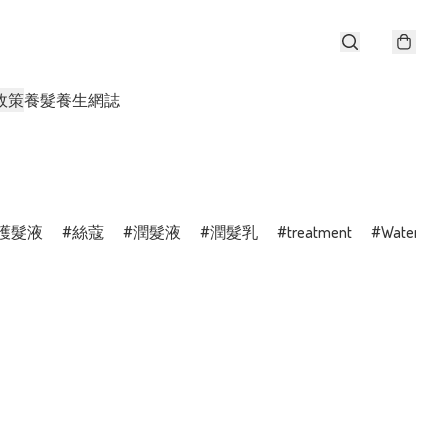
政策
養髮養生網誌
護髮液
絲蔻
潤髮液
潤髮乳
treatment
WaterActi