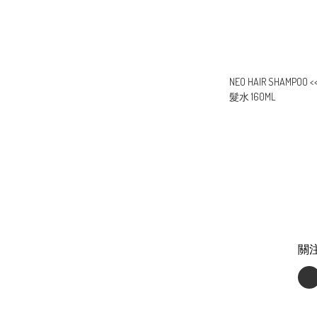
NEO HAIR SHAMPOO
髮水 160ML
關