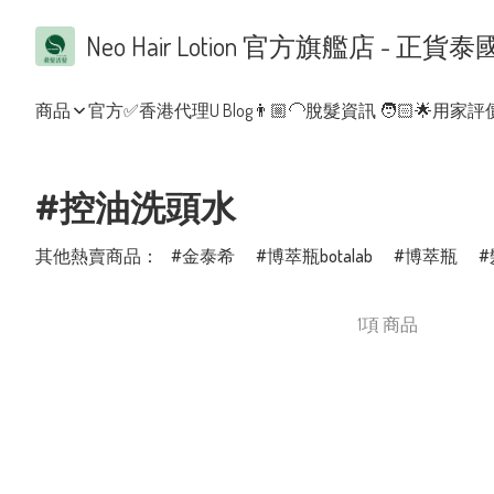
Neo Hair Lotion 官方旗艦店 
商品
官方✅香港代理
U Blog👨🏼‍🦲脫髮資訊 🧑🏻
🌟用家評價
#控油洗頭水
其他熱賣商品：
金泰希
博萃瓶botalab
博萃瓶
1項 商品