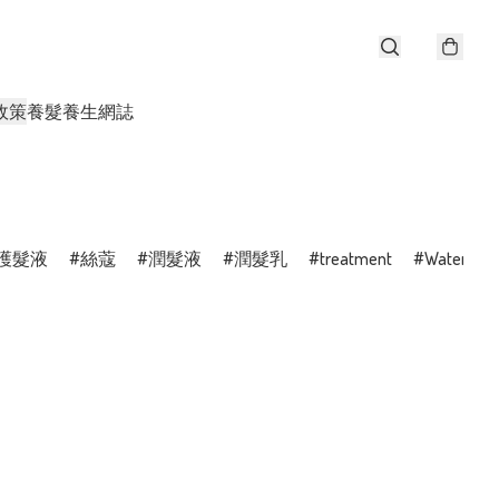
政策
養髮養生網誌
護髮液
絲蔻
潤髮液
潤髮乳
treatment
WaterActi