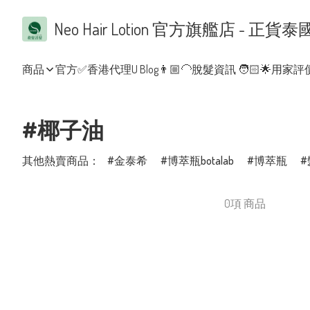
Neo Hair Lotion 官方旗艦店 
商品
官方✅香港代理
U Blog👨🏼‍🦲脫髮資訊 🧑🏻
🌟用家評價
#椰子油
其他熱賣商品：
金泰希
博萃瓶botalab
博萃瓶
0項 商品