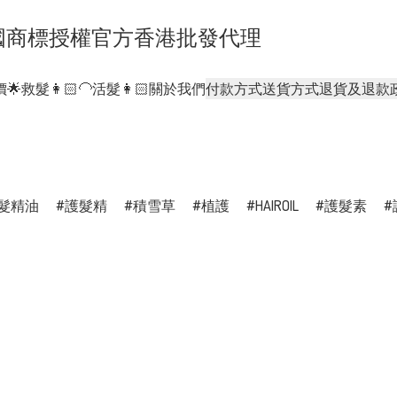
- 正貨泰國商標授權官方香港批發代理
🌟
救髮👩🏻‍🦲活髮👩🏻
關於我們
付款方式
送貨方式
退貨及退款
髮精油
護髮精
積雪草
植護
HAIROIL
護髮素